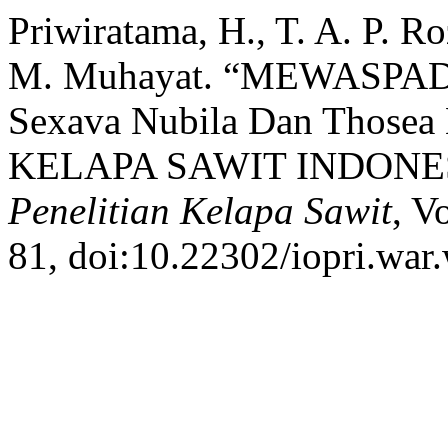
Priwiratama, H., T. A. P. R
M. Muhayat. “MEWASP
Sexava Nubila Dan Thos
KELAPA SAWIT INDONE
Penelitian Kelapa Sawit
, V
81, doi:10.22302/iopri.war.