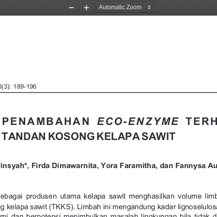
Zoom
Zoom
Out
In
0
(3):
 189-196
E
C
O
-
E
N
Z
Y
M
E
P
E
N
A
M
B
A
H
A
N
T
E
R
 
TANDAN 
KOSONG 
KELAPA 
SAWIT
nsyah*, Firda Dimawarnita, Yora Faramitha, dan Fannysa Aul
sebagai 
produsen 
utama 
kelapa 
sawit 
menghasilkan 
volume 
lim
g 
kelapa 
sawit 
(TKKS). 
Limbah 
ini 
mengandung 
kadar 
lignoselulos
ami 
dan 
berpotensi 
menimbulkan 
masalah 
lingkungan 
bila 
tidak 
d