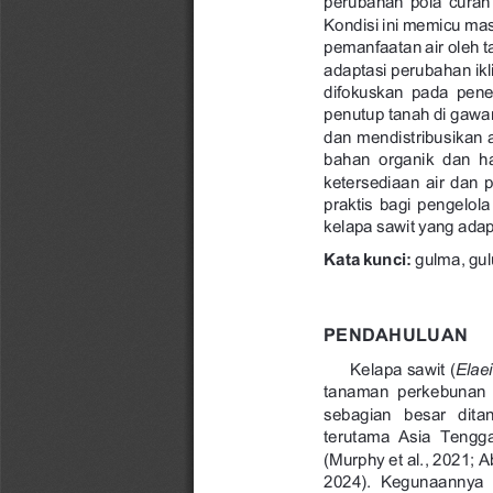
Kondisi 
ini 
memicu 
mas
pemanfaatan 
air 
oleh 
t
adaptasi 
perubahan 
ik
difokuskan 
pada 
pene
penutup 
tanah 
di 
gawa
dan 
mendistribusikan 
bahan 
organik 
dan 
h
ketersediaan 
air 
dan 
praktis 
bagi 
pengelola
kelapa 
sawit 
yang 
adapt
Kata 
kunci: 
gulma, 
gul
P
E
N
D
A
H
U
L
U
A
N
Kelapa 
sawit 
(
Elaei
tanaman 
perkebunan 
sebagian 
besar 
dita
terutama 
Asia 
Tengga
(Murphy 
et 
al., 
2021; 
A
2024). 
Kegunaannya 