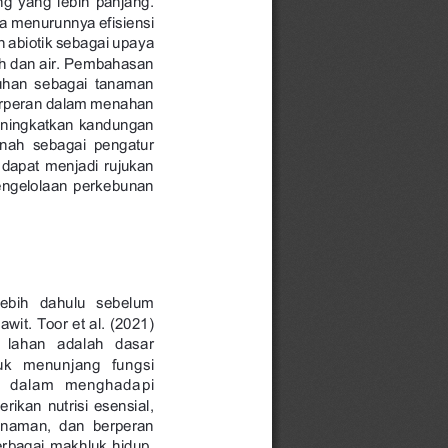
ta 
menurunnya 
efisiensi 
n 
abiotik 
sebagai 
upaya 
h 
dan 
air. 
Pembahasan 
uhan 
sebagai 
tanaman 
rperan 
dalam 
menahan 
ningkatkan 
kandungan 
anah 
sebagai 
pengatur 
 
dapat 
menjadi 
rujukan 
ngelolaan 
perkebunan 
lebih 
dahulu 
sebelum 
awit. 
Toor 
et 
al. 
(2021) 
s
l
a
h
a
n
a
d
a
l
a
h
d
a
s
a
r 
u
k
m
e
n
u
n
j
a
n
g
f
u
n
g
s
i 
n
d
a
l
a
m
m
e
n
g
h
a
d
a
p
i 
rikan 
nutrisi 
esensial, 
anaman, 
dan 
berperan 
rbagai 
makhluk 
hidup, 