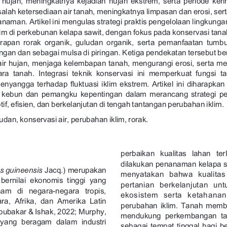
alah 
ketersediaan 
air 
tanah, 
meningkatnya 
limpasan 
dan 
erosi, 
ser
anaman. 
Artikel 
ini 
mengulas 
strategi 
praktis 
pengelolaan 
lingkunga
lim 
di 
perkebunan 
kelapa 
sawit, 
dengan 
fokus 
pada 
konservasi 
tana
rapan 
rorak 
organik, 
guludan 
organik, 
serta 
pemanfaatan 
tumb
ngan 
dan 
sebagai 
mulsa 
di 
piringan. 
Ketiga 
pendekatan 
tersebut 
be
air 
hujan, 
menjaga 
kelembapan 
tanah, 
mengurangi 
erosi, 
serta 
me
ara 
tanah. 
Integrasi 
teknik 
konservasi 
ini 
memperkuat 
fungsi 
t
penyangga 
terhadap 
fluktuasi 
iklim 
ekstrem. 
Artikel 
ini 
diharapkan
 
kebun 
dan 
pemangku 
kepentingan 
dalam 
merancang 
strategi 
pe
if, 
efisien, 
dan 
berkelanjutan 
di 
tengah 
tantangan 
perubahan 
iklim.
udan, 
konservasi 
air, 
perubahan 
iklim, 
rorak.
perbaikan 
kualitas 
lahan 
ter
dilakukan 
penanaman 
kelapa 
s
Jacq.) 
merupakan 
s 
guineensis
m
e
n
y
a
t
a
k
a
n
b
a
h
w
a
k
u
a
l
i
t
a
bernilai 
ekonomis 
tinggi 
yang 
p
e
r
t
a
n
i
a
n
b
e
r
k
e
l
a
n
j
u
t
a
n
u
n
t
nam 
di 
negara-negara 
tropis, 
e
k
o
s
i
s
t
e
m
s
e
r
t
a
k
e
t
a
h
a
n
a
ra, 
Afrika, 
dan 
Amerika 
Latin 
perubahan 
iklim. 
Tanah 
membe
bubakar 
& 
Ishak, 
2022; 
Murphy, 
mendukung 
perkembangan 
t
yang 
beragam 
dalam 
industri 
sebagai 
tempat 
tinggal 
bagi 
be