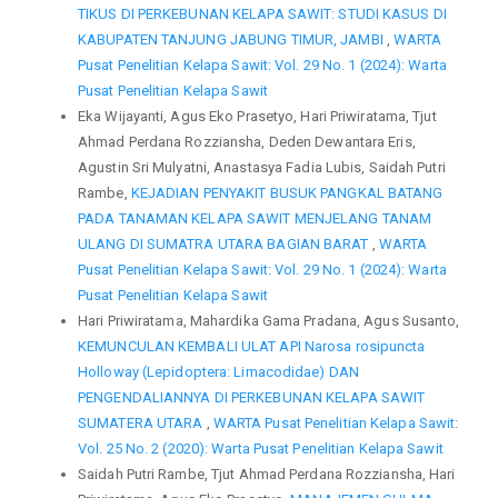
TIKUS DI PERKEBUNAN KELAPA SAWIT: STUDI KASUS DI
KABUPATEN TANJUNG JABUNG TIMUR, JAMBI
,
WARTA
Pusat Penelitian Kelapa Sawit: Vol. 29 No. 1 (2024): Warta
Pusat Penelitian Kelapa Sawit
Eka Wijayanti, Agus Eko Prasetyo, Hari Priwiratama, Tjut
Ahmad Perdana Rozziansha, Deden Dewantara Eris,
Agustin Sri Mulyatni, Anastasya Fadia Lubis, Saidah Putri
Rambe,
KEJADIAN PENYAKIT BUSUK PANGKAL BATANG
PADA TANAMAN KELAPA SAWIT MENJELANG TANAM
ULANG DI SUMATRA UTARA BAGIAN BARAT
,
WARTA
Pusat Penelitian Kelapa Sawit: Vol. 29 No. 1 (2024): Warta
Pusat Penelitian Kelapa Sawit
Hari Priwiratama, Mahardika Gama Pradana, Agus Susanto,
KEMUNCULAN KEMBALI ULAT API Narosa rosipuncta
Holloway (Lepidoptera: Limacodidae) DAN
PENGENDALIANNYA DI PERKEBUNAN KELAPA SAWIT
SUMATERA UTARA
,
WARTA Pusat Penelitian Kelapa Sawit:
Vol. 25 No. 2 (2020): Warta Pusat Penelitian Kelapa Sawit
Saidah Putri Rambe, Tjut Ahmad Perdana Rozziansha, Hari