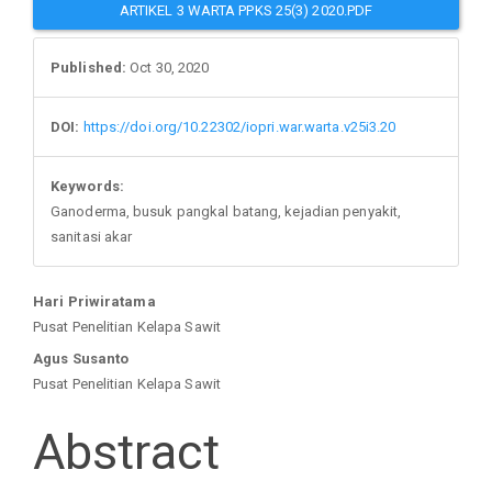
ARTIKEL 3 WARTA PPKS 25(3) 2020.PDF
Published:
Oct 30, 2020
DOI:
https://doi.org/10.22302/iopri.war.warta.v25i3.20
Keywords:
Ganoderma, busuk pangkal batang, kejadian penyakit,
sanitasi akar
Main
Hari Priwiratama
Pusat Penelitian Kelapa Sawit
Article
Agus Susanto
Pusat Penelitian Kelapa Sawit
Content
Abstract