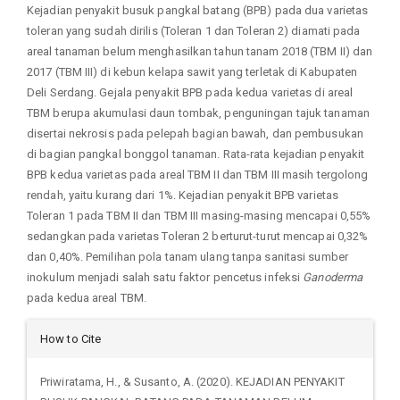
Kejadian penyakit busuk pangkal batang (BPB) pada dua varietas
toleran yang sudah dirilis (Toleran 1 dan Toleran 2) diamati pada
areal tanaman belum menghasilkan tahun tanam 2018 (TBM II) dan
2017 (TBM III) di kebun kelapa sawit yang terletak di Kabupaten
Deli Serdang. Gejala penyakit BPB pada kedua varietas di areal
TBM berupa akumulasi daun tombak, penguningan tajuk tanaman
disertai nekrosis pada pelepah bagian bawah, dan pembusukan
di bagian pangkal bonggol tanaman. Rata-rata kejadian penyakit
BPB kedua varietas pada areal TBM II dan TBM III masih tergolong
rendah, yaitu kurang dari 1%. Kejadian penyakit BPB varietas
Toleran 1 pada TBM II dan TBM III masing-masing mencapai 0,55%
sedangkan pada varietas Toleran 2 berturut-turut mencapai 0,32%
dan 0,40%. Pemilihan pola tanam ulang tanpa sanitasi sumber
inokulum menjadi salah satu faktor pencetus infeksi
Ganoderma
pada kedua areal TBM.
Article
How to Cite
Details
Priwiratama, H., & Susanto, A. (2020). KEJADIAN PENYAKIT