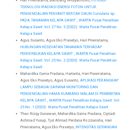
Hari Priwiratama, Bambang Widiyatmoko,
POTENSI
TEKNOLOGI IRADIASI ENERGI FOTON UNTUK
PENGENDALIAN PENYAKIT BERCAK DAUN Curvularia sp.
PADA TANAMAN KELAPA SAWIT
,
WARTA Pusat Penelitian
Kelapa Sawit: Vol. 27 No. 3 (2022): Warta Pusat Penelitian
Kelapa Sawit
Agus Susanto, Agus Eko Prasetyo, Hari Priwiratama,
HUBUNGAN KESEHATAN TANAMAN TERHADAP
PENYERBUKAN KELAPA SAWIT
,
WARTA Pusat Penelitian
Kelapa Sawit: Vol. 25 No. 2 (2020): Warta Pusat Penelitian
Kelapa Sawit
Mahardika Gama Pradana, Hartanta, Hari Prawiratama,
Agus Eko Prasetyo, Agus Susanto,
APLIKASI PERANGKAP
LAMPU SEBAGAI SARANA MONITORING DAN
PENGENDALIAN HAMA KUMBANG MALAM DI PEMBIBITAN
KELAPA SAWIT
,
WARTA Pusat Penelitian Kelapa Sawit: Vol.
25 No. 1 (2020): Warta Pusat Penelitian Kelapa Sawit
Theo Rizqy Gunawan, Mahardika Gama Pradana, Ciptadi
Achmad Yusup, Tjut Ahmad Perdana Rozziansha, Hari
Priwiratama, Agus Eko Prasetyo,
INTENSITAS SERANGAN