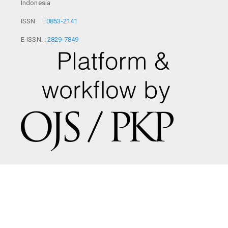
Indonesia
ISSN. :
0853-2141
E-ISSN. :
2829-7849