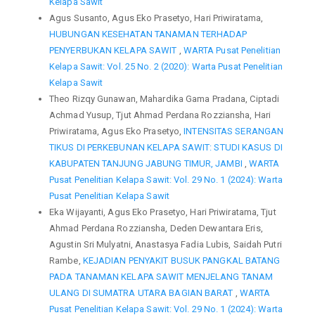
Kelapa Sawit
Agus Susanto, Agus Eko Prasetyo, Hari Priwiratama,
HUBUNGAN KESEHATAN TANAMAN TERHADAP
PENYERBUKAN KELAPA SAWIT
,
WARTA Pusat Penelitian
Kelapa Sawit: Vol. 25 No. 2 (2020): Warta Pusat Penelitian
Kelapa Sawit
Theo Rizqy Gunawan, Mahardika Gama Pradana, Ciptadi
Achmad Yusup, Tjut Ahmad Perdana Rozziansha, Hari
Priwiratama, Agus Eko Prasetyo,
INTENSITAS SERANGAN
TIKUS DI PERKEBUNAN KELAPA SAWIT: STUDI KASUS DI
KABUPATEN TANJUNG JABUNG TIMUR, JAMBI
,
WARTA
Pusat Penelitian Kelapa Sawit: Vol. 29 No. 1 (2024): Warta
Pusat Penelitian Kelapa Sawit
Eka Wijayanti, Agus Eko Prasetyo, Hari Priwiratama, Tjut
Ahmad Perdana Rozziansha, Deden Dewantara Eris,
Agustin Sri Mulyatni, Anastasya Fadia Lubis, Saidah Putri
Rambe,
KEJADIAN PENYAKIT BUSUK PANGKAL BATANG
PADA TANAMAN KELAPA SAWIT MENJELANG TANAM
ULANG DI SUMATRA UTARA BAGIAN BARAT
,
WARTA
Pusat Penelitian Kelapa Sawit: Vol. 29 No. 1 (2024): Warta