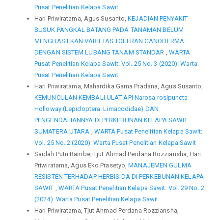
Pusat Penelitian Kelapa Sawit
Hari Priwiratama, Agus Susanto,
KEJADIAN PENYAKIT
BUSUK PANGKAL BATANG PADA TANAMAN BELUM
MENGHASILKAN VARIETAS TOLERAN GANODERMA
DENGAN SISTEM LUBANG TANAM STANDAR
,
WARTA
Pusat Penelitian Kelapa Sawit: Vol. 25 No. 3 (2020): Warta
Pusat Penelitian Kelapa Sawit
Hari Priwiratama, Mahardika Gama Pradana, Agus Susanto,
KEMUNCULAN KEMBALI ULAT API Narosa rosipuncta
Holloway (Lepidoptera: Limacodidae) DAN
PENGENDALIANNYA DI PERKEBUNAN KELAPA SAWIT
SUMATERA UTARA
,
WARTA Pusat Penelitian Kelapa Sawit:
Vol. 25 No. 2 (2020): Warta Pusat Penelitian Kelapa Sawit
Saidah Putri Rambe, Tjut Ahmad Perdana Rozziansha, Hari
Priwiratama, Agus Eko Prasetyo,
MANAJEMEN GULMA
RESISTEN TERHADAP HERBISIDA DI PERKEBUNAN KELAPA
SAWIT
,
WARTA Pusat Penelitian Kelapa Sawit: Vol. 29 No. 2
(2024): Warta Pusat Penelitian Kelapa Sawit
Hari Priwiratama, Tjut Ahmad Perdana Rozziansha,