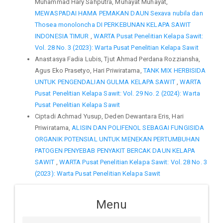
Muhammad Hary Sahputra, Muhayat Muhayat,
MEWASPADAI HAMA PEMAKAN DAUN Sexava nubila dan
Thosea monoloncha DI PERKEBUNAN KELAPA SAWIT
INDONESIA TIMUR
,
WARTA Pusat Penelitian Kelapa Sawit:
Vol. 28 No. 3 (2023): Warta Pusat Penelitian Kelapa Sawit
Anastasya Fadia Lubis, Tjut Ahmad Perdana Rozziansha,
Agus Eko Prasetyo, Hari Priwiratama,
TANK MIX HERBISIDA
UNTUK PENGENDALIAN GULMA KELAPA SAWIT
,
WARTA
Pusat Penelitian Kelapa Sawit: Vol. 29 No. 2 (2024): Warta
Pusat Penelitian Kelapa Sawit
Ciptadi Achmad Yusup, Deden Dewantara Eris, Hari
Priwiratama,
ALISIN DAN POLIFENOL SEBAGAI FUNGISIDA
ORGANIK POTENSIAL UNTUK MENEKAN PERTUMBUHAN
PATOGEN PENYEBAB PENYAKIT BERCAK DAUN KELAPA
SAWIT
,
WARTA Pusat Penelitian Kelapa Sawit: Vol. 28 No. 3
(2023): Warta Pusat Penelitian Kelapa Sawit
Menu