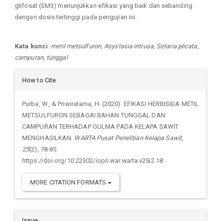
glifosat (SM3) menunjukkan efikasi yang baik dan sebanding
dengan dosis tertinggi pada pengujian ini.
Kata kunci
:
metil metsulfuron, Asystasia intrusa, Setaria plicata,
campuran, tunggal
Article
How to Cite
Details
Purba, W., & Priwiratama, H. (2020). EFIKASI HERBISIDA METIL
METSULFURON SEBAGAI BAHAN TUNGGAL DAN
CAMPURAN TERHADAP GULMA PADA KELAPA SAWIT
MENGHASILKAN.
WARTA Pusat Penelitian Kelapa Sawit
,
25
(2), 78-85.
https://doi.org/10.22302/iopri.war.warta.v25i2.18
MORE CITATION FORMATS
Issue