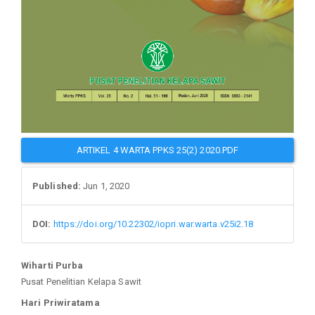
ARTIKEL 4 WARTA PPKS 25(2) 2020.PDF
Published:
Jun 1, 2020
DOI:
https://doi.org/10.22302/iopri.war.warta.v25i2.18
Main
Wiharti Purba
Pusat Penelitian Kelapa Sawit
Article
Hari Priwiratama