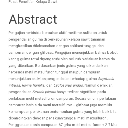
Pusat Penelitian Kelapa Sawit
Content
Abstract
Pengujian herbisida berbahan aktif metil metsulfuron untuk
pengendalian gulma di perkebunan kelapa sawit tanaman
menghasilkan dilaksanakan dengan aplikasi tunggal dan
campuran dengan glifosat. Pengujian menunjukkan bahwa bobot
kering gulma total dipengaruhi oleh seluruh perlakuan herbisida
yang diberikan. Berdasarkan jenis gulma yang dikendalikan,
herbisida metil metsulfuron tunggal maupun campuran
menunjukkan aktivitas pengendalian terhadap gulma
Asystasia
intrusa, Rivina humilis,
dan
Cyclosorus aridus.
Namun demikian,
pengendalian
Setaria plicata
hanya terlihat signifikan pada
perlakuan metil metsulfuron campuran. Secara umum, perlakuan
campuran herbisida metil metsulfuron + glifosat juga memiliki
kemampuan penekanan pertumbuhan gulma yang lebih baik bila
dibandingkan dengan perlakuan tunggal metil metsulfuron.
Penggunaan dosis campuran 67 g/ha metil metsulfuron + 2.7 l/ha