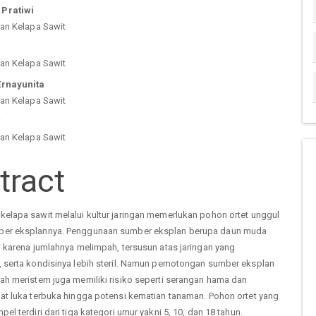
n
Pratiwi
ian Kelapa Sawit
cle
ian Kelapa Sawit
tent
Ernayunita
ian Kelapa Sawit
`
ian Kelapa Sawit
tract
kelapa sawit melalui kultur jaringan memerlukan pohon ortet unggul
ber eksplannya. Penggunaan sumber eksplan berupa daun muda
i karena jumlahnya melimpah, tersusun atas jaringan yang
, serta kondisinya lebih steril. Namun pemotongan sumber eksplan
rah meristem juga memiliki risiko seperti serangan hama dan
bat luka terbuka hingga potensi kematian tanaman. Pohon ortet yang
pel terdiri dari tiga kategori umur yakni 5, 10, dan 18 tahun.