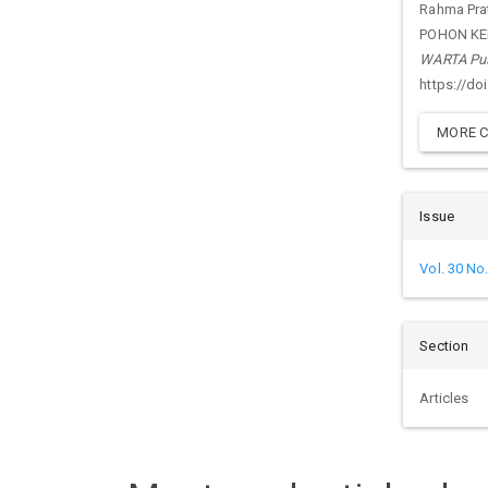
Det
Rahma Prat
POHON KE
WARTA Pusa
https://do
MORE C
Issue
Vol. 30 No
Section
Articles