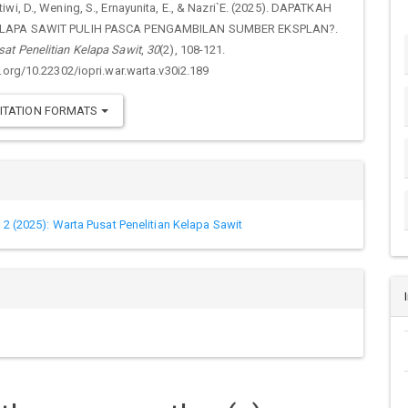
ails
iwi, D., Wening, S., Ernayunita, E., & Nazri`E. (2025). DAPATKAH
LAPA SAWIT PULIH PASCA PENGAMBILAN SUMBER EKSPLAN?.
t Penelitian Kelapa Sawit
,
30
(2), 108-121.
i.org/10.22302/iopri.war.warta.v30i2.189
ITATION FORMATS
. 2 (2025): Warta Pusat Penelitian Kelapa Sawit