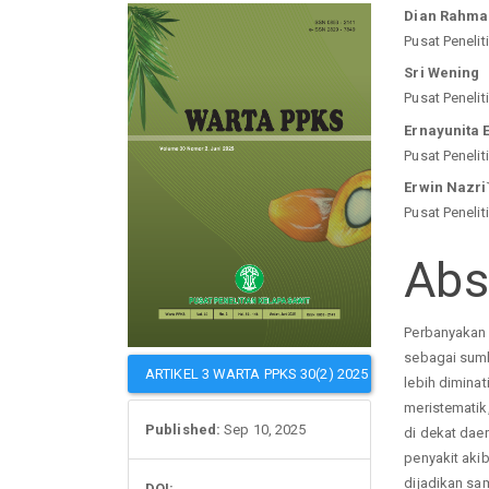
Article
Mai
Dian Rahma 
Pusat Penelit
Sidebar
Arti
Sri Wening
Pusat Penelit
Con
Ernayunita 
Pusat Penelit
Erwin Nazri
Pusat Penelit
Abs
Perbanyakan 
sebagai sum
ARTIKEL 3 WARTA PPKS 30(2) 2025
lebih diminat
meristematik
Published:
Sep 10, 2025
di dekat dae
penyakit aki
dijadikan sam
DOI: