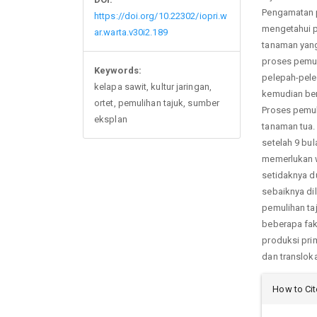
Pengamatan p
https://doi.org/10.22302/iopri.w
mengetahui p
ar.warta.v30i2.189
tanaman yang
proses pemul
Keywords:
pelepah-pele
kelapa sawit, kultur jaringan,
kemudian ber
ortet, pemulihan tajuk, sumber
Proses pemul
eksplan
tanaman tua.
setelah 9 bu
memerlukan 
setidaknya d
sebaiknya di
pemulihan ta
beberapa fakt
produksi pri
dan translok
Arti
How to Cit