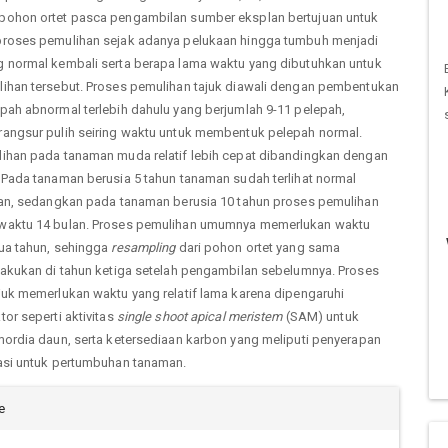
ohon ortet pasca pengambilan sumber eksplan bertujuan untuk
roses pemulihan sejak adanya pelukaan hingga tumbuh menjadi
 normal kembali serta berapa lama waktu yang dibutuhkan untuk
ihan tersebut. Proses pemulihan tajuk diawali dengan pembentukan
pah abnormal terlebih dahulu yang berjumlah 9-11 pelepah,
angsur pulih seiring waktu untuk membentuk pelepah normal.
ihan pada tanaman muda relatif lebih cepat dibandingkan dengan
 Pada tanaman berusia 5 tahun tanaman sudah terlihat normal
lan, sedangkan pada tanaman berusia 10 tahun proses pemulihan
waktu 14 bulan. Proses pemulihan umumnya memerlukan waktu
ua tahun, sehingga
resampling
dari pohon ortet yang sama
lakukan di tahun ketiga setelah pengambilan sebelumnya. Proses
juk memerlukan waktu yang relatif lama karena dipengaruhi
or seperti aktivitas
single shoot apical meristem
(SAM) untuk
mordia daun, serta ketersediaan karbon yang meliputi penyerapan
asi untuk pertumbuhan tanaman.
cle
e